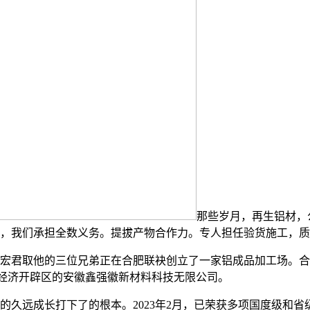
那些岁月，再生铝材，
，我们承担全数义务。提拔产物合作力。专人担任验货施工，质
他的三位兄弟正在合肥联袂创立了一家铝成品加工场。合肥市以其杰
凤经济开辟区的安徽鑫强徽新材料科技无限公司。
远成长打下了的根本。2023年2月，已荣获多项国度级和省