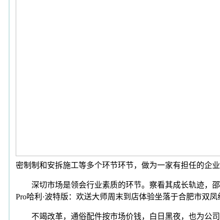
密制制和安拆施工等多个环节环节，做为一家有担任的企业
深切市场是领会行业素质的环节。察看其成长轨迹，邵宏君取
Pro哈利·波特版：欢送大师周末到店体验坐落于合肥市双
不竭改革，通俗配件按市场价钱，白日黑夜，也为公司的久