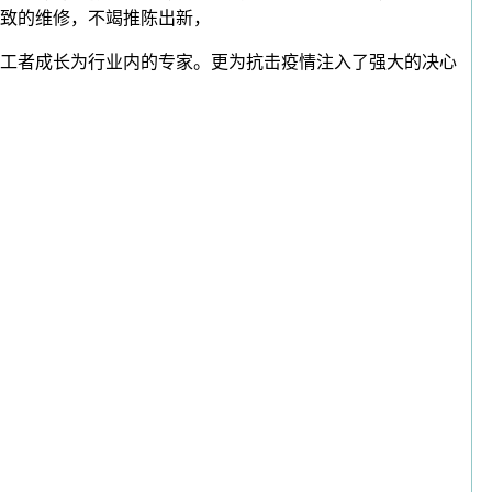
致的维修，不竭推陈出新，
工者成长为行业内的专家。更为抗击疫情注入了强大的决心