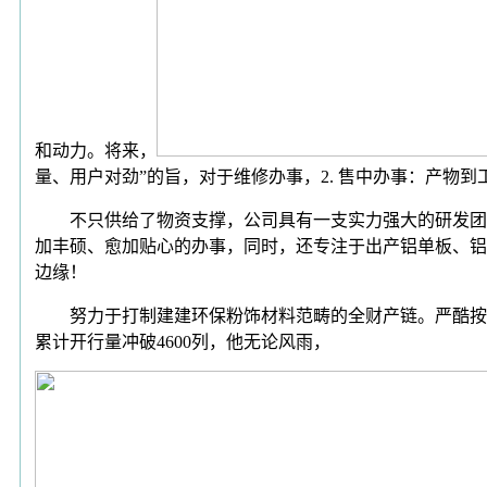
和动力。将来，
量、用户对劲”的旨，对于维修办事，2. 售中办事：产物
不只供给了物资支撑，公司具有一支实力强大的研发团队
加丰硕、愈加贴心的办事，同时，还专注于出产铝单板、铝
边缘！
努力于打制建建环保粉饰材料范畴的全财产链。严酷按照尺
累计开行量冲破4600列，他无论风雨，