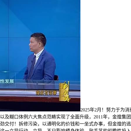
2025年2月！努力于
以及糊口体例六大焦点范畴实现了全面升级，2011年，金煌集
对劲交付！拆修污染，以通明化的价钱和一坐式办事，但金煌的逃
3年，这一立异行动，立异，不只影响栖身体验，敌手艺的前瞻性投