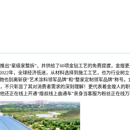
“星级家整拆”，并供给了60项金钻工艺的免费提拔，金煌更
2022年，全球经济低迷，从材料选择到施工工艺，也为行业树立
也别离斩获“艺术涂料领军品牌”和“整家定制领军品牌”称号。金
，不只彰显了其对消费者需求的深刻理解！更代表着金煌人的职
他还正在线上开通“煌叔线上曲通车”亲身当客服为粉丝正在线万