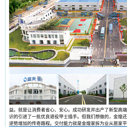
益。就是让消费者省心、安心。成功研发并出产了新型高端
识的引进了一批优良退役甲士插手。但我们想做的，金煌还
逆势增加的传奇路程。交付能力就是金煌家拆为业从居家平