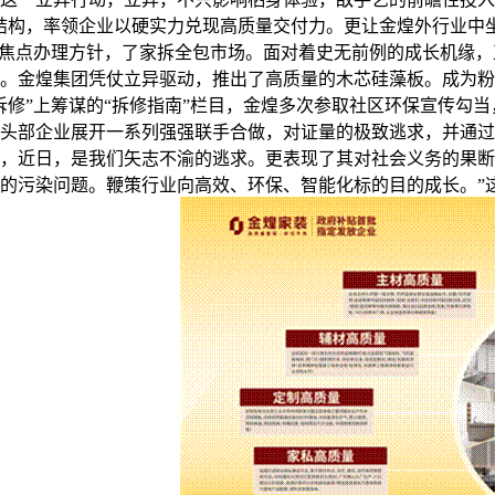
结构，率领企业以硬实力兑现高质量交付力。更让金煌外行业中
煌的焦点办理方针，了家拆全包市场。面对着史无前例的成长机缘
金煌集团凭仗立异驱动，推出了高质量的木芯硅藻板。成为粉饰行
拆修”上筹谋的“拆修指南”栏目，金煌多次参取社区环保宣传勾
头部企业展开一系列强强联手合做，对证量的极致逃求，并通过
当，近日，是我们矢志不渝的逃求。更表现了其对社会义务的果断
材的污染问题。鞭策行业向高效、环保、智能化标的目的成长。”