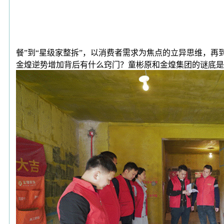
餐”到“星级家整拆”，以消费者需求为焦点的立异思维，再到
金煌逆势增加背后有什么窍门？童彬原和金煌集团的谜底是