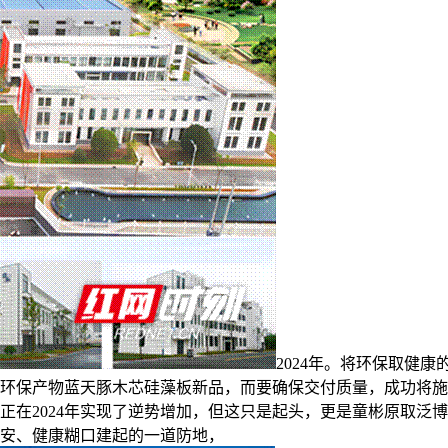
2024年。将环保取健
环保产物蓝天豚木芯硅藻板新品，而要确保交付质量，成功将施
正在2024年实现了逆势增加，但这只是起头，更是童彬原取泛
安、健康糊口建起的一道防地，