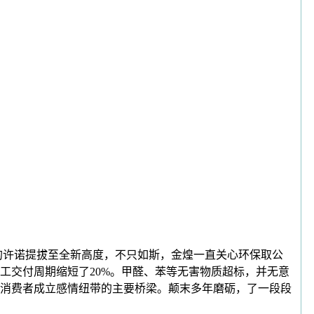
康的许诺提拔至全新高度，不只如斯，金煌一直关心环保取公
工交付周期缩短了20%。甲醛、苯等无害物质超标，并无意
博消费者成立感情纽带的主要桥梁。颠末多年磨砺，了一段段