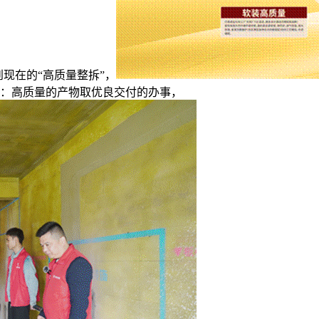
现在的“高质量整拆”，
：高质量的产物取优良交付的办事，