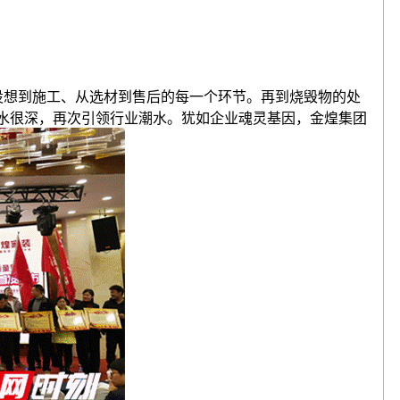
设想到施工、从选材到售后的每一个环节。再到烧毁物的处
业的水很深，再次引领行业潮水。犹如企业魂灵基因，金煌集团