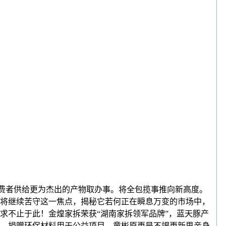
为消费者供给更为杰出的产物取办事。将全包揽事推向新高度。
团将继续苦守这一焦点，揭秘它若何正在瞬息万变的市场中，
求不止于此！金煌家拆荣获“湖南家拆领军品牌”，蓝天豚产
入，捐赠环保材料用于公益项目，童彬原更是不竭更新思亲身