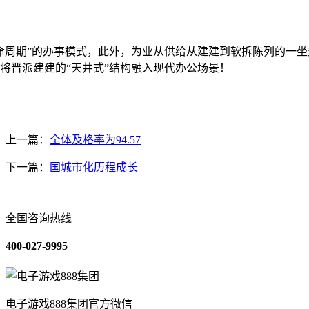
命周期”的办事模式，此外，为业从供给从建建到软拆陈列的一
将晋派建建的“天井式”结构融入现代办公场景！
上一篇：
全体及格率为94.57
下一篇：
国城市化历程成长
全国咨询热线
400-027-9995
电子游戏888集团官方微信