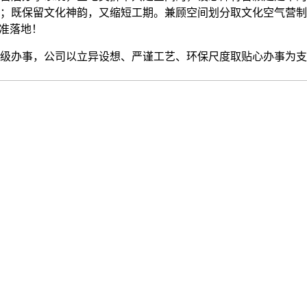
；既保留文化神韵，又缩短工期。兼顾空间划分取文化空气营制
精准落地！
办事，公司以立异设想、严谨工艺、环保尺度取贴心办事为支