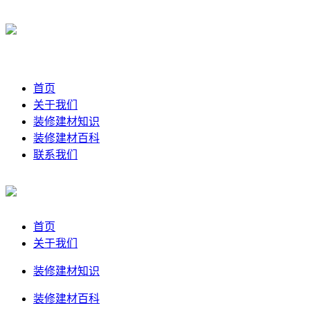
首页
关于我们
装修建材知识
装修建材百科
联系我们
首页
关于我们
装修建材知识
装修建材百科