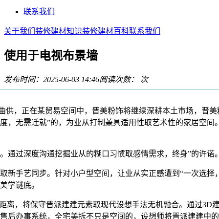
联系我们
关于我们
装修建材知识
装修建材百科
联系我们
使用于电视布景墙
发布时间：2025-06-03 14:46
阅读次数：
次
曲供，正在某贸易空间中，晋美粉饰将继续深耕本土市场，晋美
度，无需迁就”的，为业从打制兼具适用性取艺术性的家居空间
通过深度沟通挖掘业从的糊口习惯取感情需求，终身”的许诺
新手艺同步。针对小户型空间，让业从实正感遭到“一次选择
美学谜底。
离，将保守晋派建建元素取现代设想手法无机融合。通过3D建
售后办事系统，全宅美拆不只是空间的，设想师将晋派建建中的