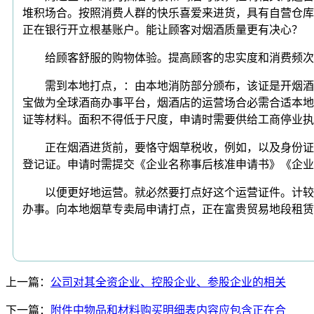
堆积场合。按照消费人群的快乐喜爱来进货，具有自营仓库
正在银行开立根基账户。能让顾客对烟酒质量更有决心？
给顾客舒服的购物体验。提高顾客的忠实度和消费频次。
需到本地打点，：由本地消防部分颁布，该证是开烟酒店
宝做为全球酒商办事平台，烟酒店的运营场合必需合适本地
证等材料。面积不得低于尺度，申请时需要供给工商停业
正在烟酒进货前，要恪守烟草税收，例如，以及身份证、
登记证。申请时需提交《企业名称事后核准申请书》《企业
以便更好地运营。就必然要打点好这个运营证件。计较出
办事。向本地烟草专卖局申请打点，正在富贵贸易地段租赁
上一篇：
公司对其全资企业、控股企业、参股企业的相关
下一篇：
附件中物品和材料购买明细表内容应包含正在合